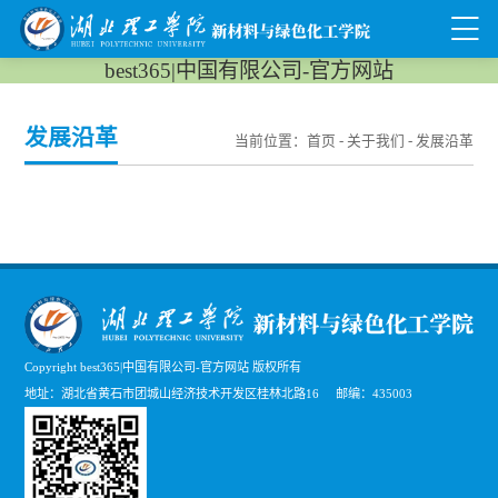
best365|中国有限公司-官方网站
发展沿革
当前位置：
首页
-
关于我们
-
发展沿革
Copyright best365|中国有限公司-官方网站 版权所有
地址：湖北省黄石市团城山经济技术开发区桂林北路16 邮编：435003