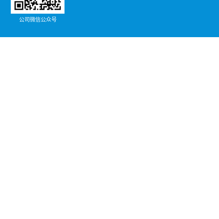
公司微信公众号