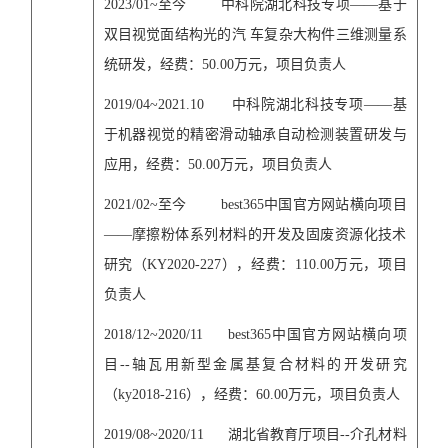
20
23
/0
1
~
至今
中科院湖北科技专项
——基于
双目视觉面结构光的汽 车复杂大构件三维测量系
统
研发
，经费：
50.00
万元，项目负责人
20
1
9/04~
2021.10
中科院湖北科技专项
——基
于机器视觉的精密滑动轴承自动检测装置研发与
应用，经费：
50.00
万元，项目负责人
20
21
/0
2
~
至今
best365中国官方网站横向项目
——摩擦粉体系列材料的开发及固废资源化技术
研究（
KY2020-227
），经费：
110.00
万元，项目
负责人
2018/12~2020/11
best365中国官方网站横向项
目
--
轴瓦用新型金属基复合材料的开发研究
（
ky2018-216
），经费：
60.00
万元，项目负责人
2019/08~2020/11
湖北省教育厅项目
--
介孔材料