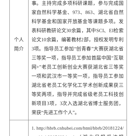
事。主持完成多项科研课题，参与完成国
家自然科学基金、
973
、
863
、湖北省自然
科学基金和国家开放基金等课题多项。发
表科研教研论文
30
余篇，其中
SCI
、
EI
检索
个人
论文
10
余篇，编著教材
2
部，授权发明专利
简介
3
项。指导员工参加
“创青春”大赛获湖北省
三等奖一项，指导员工参加首届中国“互联
网
+
”老员工创新创业大赛获湖北省三等奖
一项和武汉市一等奖一项，指导员工参加
湖北省老员工化学化工学术创新成果获三
等奖两项，指导并完成省级老员工科技创
新项目
3
项
，
3
次入选
湖北省
博士服务团
，
荣获
“先进工作个人”。
1.
http://hbrb.cnhubei.com/html/hbrb/20181224/