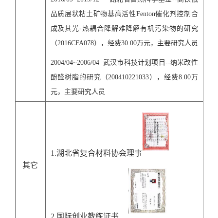
品质层状粘土矿物基高活性
Fenton
催化剂控制合
成及其光
-
热耦合降解难降解有机污染物的研究
（
2016CFA078
），经费
30.00
万元，主要研究人员
2004/04~2006/04
武汉市科技计划项目
--
纳米改性
酚醛树脂的研究
（
200410221033
），经费
8.00
万
元，主要研究人员
1.
湖北省
复合材料协会理事
其它
2.
国际创业
教练
证书