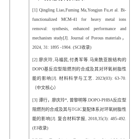
[1]
Qingling Liao,Fuming Ma,Yongjun Fu,et al. Bi-
functionalized MCM-41 for heavy metal ions
removal: synthesis, enhanced performance and
mechanism study
[J]
. Journal of Porous materials
，
2024
, 31: 1895 -1904
.
(SCI
收录
)
[2]
廖庆玲
,
马福民
,
付勇军等
.
马来酰亚胺结构的
DOPO
基反应型阻燃剂的合成及其对环氧树脂性
能的影响
[J].
材料科学与工艺
. 2023(03): 63-70.
（中文核心）
[
3
]
谭行，廖庆玲
*,
曾黎明等
.DOPO-PHBA
反应型
阻燃剂的合成及其与
TGIC
复配体系对环氧树脂性
能的影响
[J].
复合材料学报
, 2018,35(3): 485-492.
(EI
收录
)