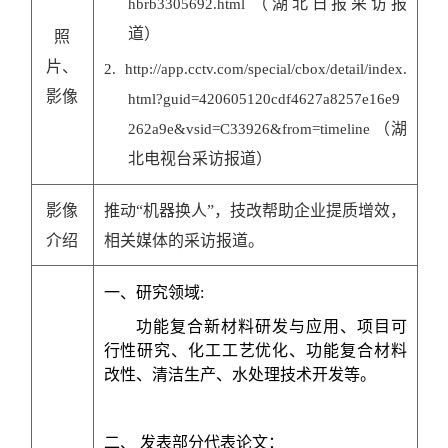
（湖北日报
采访报
hbrb3305692.html
道
）
照
片、
2.
http://app.cctv.com/special/cbox/detail/index.
影像
html?guid=420605120cdf4627a8257e16e9
（湖
262a9e&vsid=C33926&from=timeline
北
电视台
采访报道）
影像
推动
“
机器换人
”
，
技改
帮助企业
提质增效
，
介绍
相关媒体的采访报道。
一
、
研究领域
:
功能复合新材料研发与应用、项目可
行性研究、化工工艺优化、功能复合材料
改性、清洁生产、水处理技术开发等。
二、
发表
部分代表
论文：