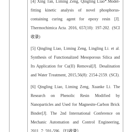
[
4
] Xing Tan, Liming Zeng, Qingling Liao*.Model-
fitting kinetic analysis of novel phosphorus-
containing curing agent for epoxy resin [J].
Thermochimica Acta. 2016, 657(10): 197-202. (SCI
收录
)
[
5]
Qingling Liao, Liming Zeng, Lingling Li. et al.
Synthesis of Functionalized Mesoporous Silica and
Its Application for Cu(II) Removal[J]. Desalination
and Water Treatment, 2015,56(8): 2154-2159. (SCI).
[
6
] Qingling Liao, Liming Zeng, Xuanke Li. The
Research on Phenolic Resin Modified by
Nanoparticles and Used for Magnesite-Carbon Brick
Binder[J]. The 2nd International Conference on
Mechanic Automation and Control Engineering,
2011, 7: 591-596.
（
EI
收录）