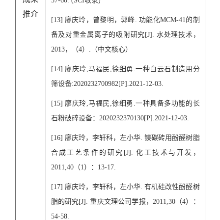
57-60. (SCI
收录
)
推介
[1
3
]
廖庆玲，曾黎明，郭峰
.
功能化
MCM-41
的制
备及对重金属离子的吸附研究
[J].
水处理技术，
2013
，（
4
）
.
（中文核心）
[1
4
]
廖庆玲
,
马福民
,
徐细勇
.
一种白云石制造用分
筛设备
:2020232700982[P].2021-12-03.
[1
5
]
廖庆玲
,
马福民
,
徐细勇
.
一种具备多功能的长
石粉破碎设备：
2020232370130[P].2021-12-03.
[16]
廖庆玲，李轩科，左小华
.
镁碳砖用酚醛树脂
合成工艺条件的研究
[J].
化工技术与开发，
2011,40
（
1
）：
13-17.
[17]
廖庆玲，李轩科，左小华
.
有机硅改性酚醛树
脂的研究
[J].
重庆文理公司学报，
2011,30
（
4
）：
54-58.