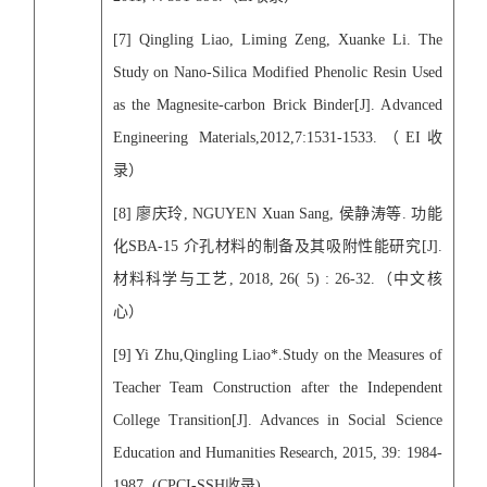
[
7
] Qingling Liao, Liming Zeng, Xuanke Li. The
Study on Nano-Silica Modified Phenolic Resin Used
as the Magnesite-carbon Brick Binder[J]. Advanced
Engineering Materials,2012,7:1531-1533.
（
EI
收
录）
[
8
]
廖庆玲
, NGUYEN Xuan Sang,
侯静涛等
.
功能
化
SBA-15
介孔材料的制备及其吸附性能研究
[J].
材料科学与工艺
, 2018, 26( 5) : 26-32.
（中文核
心）
[
9
] Yi Zhu,Qingling Liao*.Study on the Measures of
Teacher Team Construction after the Independent
College Transition[J]. Advances in Social Science
Education and Humanities Research, 2015, 39: 1984-
1987. (CPCI-SSH
收录
)