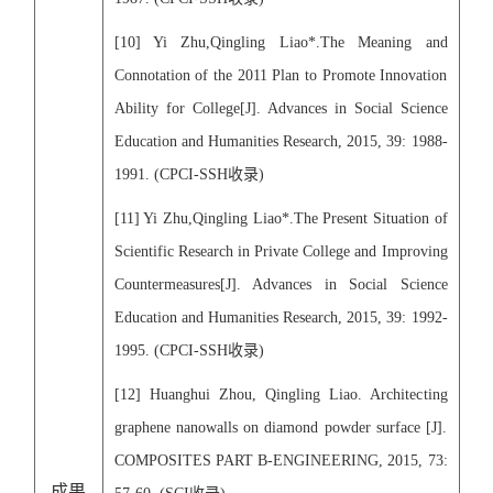
[
10
] Yi Zhu,Qingling Liao*.The Meaning and
Connotation of the 2011 Plan to Promote Innovation
Ability for College[J]. Advances in Social Science
Education and Humanities Research, 2015, 39: 1988-
1991. (CPCI-SSH
收录
)
[1
1
] Yi Zhu,Qingling Liao*.The Present Situation of
Scientific Research in Private College and Improving
Countermeasures[J]. Advances in Social Science
Education and Humanities Research, 2015, 39: 1992-
1995. (CPCI-SSH
收录
)
[1
2
] Huanghui Zhou, Qingling Liao. Architecting
graphene nanowalls on diamond powder surface [J].
COMPOSITES PART B-ENGINEERING, 2015, 73:
成果