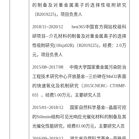
的制备及对重金属离子的选择性吸附研究
（
B2019225)
，项目负责人
2018/11~2020/12
best365中国官方网站校级科
研项目
--
介孔材料的制备及对重金属离子的选择
性吸附研究
(18xjz02R)
（
B2019225)
，经费：
2.0
万
元，项目负责人
2015/08~2017/08
中南大学国家重金属污染防治
工程技术研究中心开放基金
--
三价砷在
MnO2
表面
的快速氧化及机制研究（
2015CNERC- CTHMP-
03
），经费
5.00
万元，主要研究人员
2015/01~2018/12
国家自然科学基金
--
晶面可控
的
Sillenite
结构可见光响应光催化材料的制备及其
光催化性能研究，经费
83.00
万元，主要研究人员
2016/09~2019/12
湖北省自然科学基金
--
高铁低