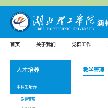
首页
关于我们
党群工作
人才培养
教学管理
本科生培养
教学管理