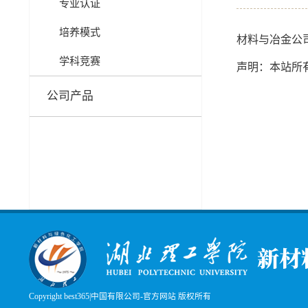
专业认证
培养模式
材料与冶金公司
学科竞赛
声明：本站所
公司产品
Copyright best365|中国有限公司-官方网站 版权所有