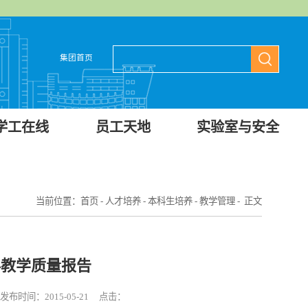
集团首页
学工在线
员工天地
实验室与安全
当前位置：
首页
-
人才培养
-
本科生培养
-
教学管理
- 正文
科教学质量报告
时间：2015-05-21 点击：