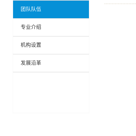
团队队伍
专业介绍
机构设置
发展沿革