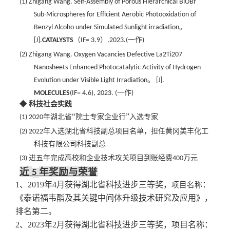
(1)
Zhigang Wang
.
Self-Assembly of Porous Hierarchical BiOBr
Sub-Microspheres for Efficient Aerobic Photooxidation of
Benzyl Alcoho under Simulated Sunlight irradiation。
[J].
CATALYSTS
（
IF= 3.9）,2023.(一作)
(2)
Zhigang Wang
.
Oxygen Vacancies Defective La2Ti207
Nanosheets Enhanced Photocatalytic Activity of Hydrogen
Evolution under Visible Light Irradiation
。
[J].
MOLECULE
S
(IF= 4.6)
, 202
3.
(一作)
◆
科技社会实践
“
”
(1)
2020年湖北省
院士专家企业行
入选专家
(2)
2022年入选湖北省科技副总项目名单，担任黄冈美丰化工
科技有限公司科技副总
(3)
进五年完成高校和企业技术攻关项目到账经费
400万元
近
年奖励与荣誉
5
1
、
201
9
年
4
月
获得湖北省科技进步三等奖
，
：
项目名称
《泰诺福韦酯及其关键中间体升级技术研究及应用》，
排名第二。
2
、
2023
年
2
月获得
湖北省科技进步三等奖
，项目名称：