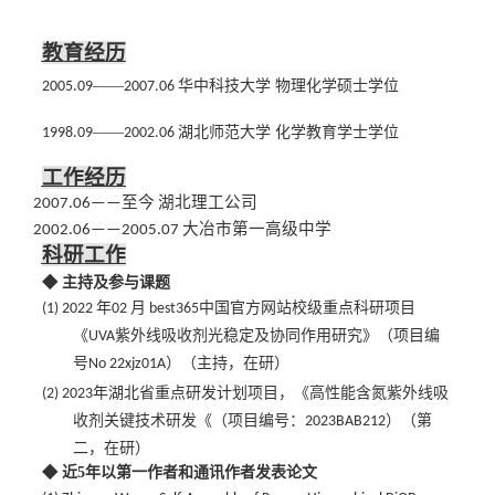
教育经历
——
华中科技大学
物理化学硕士学位
200
5
.09
20
07
.06
——
湖北师范大学
化学教育学士学位
1998
.09
200
2
.06
工作经历
理工公司
20
07
.0
6——至今
湖北
大冶市第一高级中学
200
2
.0
6——200
5
.0
7
科研工作
◆
主持
及参与
课题
(1)
2022 年02 月 best365中国官方网站校级重点科研项目
《UVA紫外线吸收剂光稳定及协同作用研究》（项目编
号No 22xjz01A）（主持，在研）
(2)
2023年湖北省重点研发计划项目，《高性能含氮紫外线吸
收剂关键技术研发《（项目编号：2023BAB212）（第
二，在研）
◆
近
5年
以第一作者和通讯作者发表论文