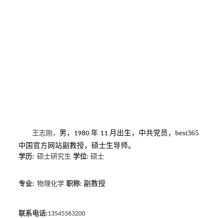
男，
年
月出生，
中共党员，best365
王志刚
，
198
0
1
1
中国官方网站
副教授
，
硕士生导师
。
学历
硕士研究生
学位
硕士
:
:
副教授
专业
物理化学
职称
:
:
联系电话
:
13545563200