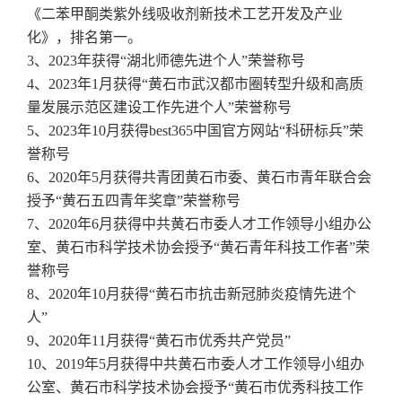
《二苯甲酮类紫外线吸收剂新技术工艺开发及产业
化》，排名第一。
3
、
2023
年获得“湖北师德先进个人”荣誉称号
4
、
2023
年
1
月获得“黄石市武汉都市圈转型升级和高质
量发展示范区建设工作先进个人”荣誉称号
5
、
2023
年
10
月获得best365中国官方网站“科研标兵”荣
誉称号
6
、
2020
年
5
月
获得
共青团黄石市委、黄石市青年联合会
授予
“
黄石五四青年奖章
”
荣誉称号
7
、
2020
年
6
月获得
中共黄石市委人才工作领导小组办公
室、黄石市科学技术协会授予
“
黄石青年科技工作者
”
荣
誉称号
8
、
2020
年
10
月获得
“
黄石市抗击新冠肺炎疫情先进个
人
”
9
、
2020
年
11
月获得
“
黄石市优秀共产党员
”
10
、
2019
年
5
月获得
中共黄石市委人才工作领导小组办
公室、黄石市科学技术协会授予
“
黄石市优秀科技工作