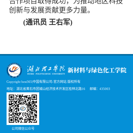
合作项目取得成功，为推动地区科技
创新与发展贡献更多力量。
(通讯员 王右军
)
Copyright best365|中国有限公司-官方网站 版权所有
地址：湖北省黄石市团城山经济技术开发区桂林北路16 邮编：435003
公司微信公众号