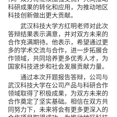
科研成果的转化和应用，为推动地区
科技创新做出更大贡献。
武汉科技大学方红明老师对此次
答辩结果表示满意，并对双方未来的
合作充满期待。他表示，希望通过更
多的学术交流与合作，进一步拓展合
作领域，共同培养更多优秀人才，为
国家科技进步和社会发展贡献力量。
通过本次开题报告答辩，公司与
武汉科技大学在公司产品与科研合作
领域取得了积极成果，为双方未来的
合作奠定了坚实基础。相信在双方共
同努力下，未来将会有更多更深入的