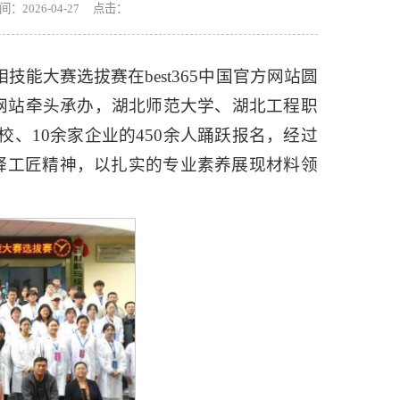
026-04-27 点击：
能大赛选拔赛在best365中国官方网站圆
方网站牵头承办，湖北师范大学、湖北工程职
、10余家企业的450余人踊跃报名，经过
释工匠精神，以扎实的专业素养展现材料领