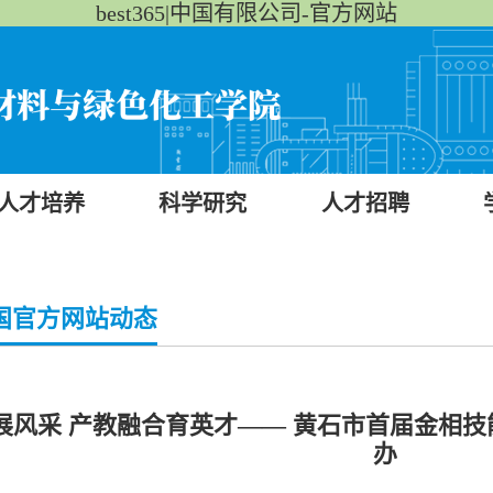
best365|中国有限公司-官方网站
人才培养
科学研究
人才招聘
5中国官方网站动态
风采 产教融合育英才—— 黄石市首届金相技能大
办