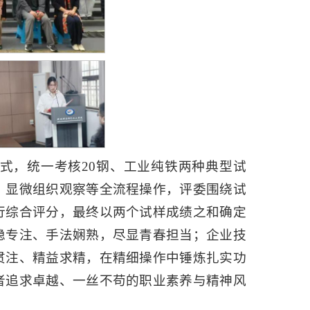
式，统一考核20钢、工业纯铁两种典型试
、显微组织观察等全流程操作，评委围绕试
行综合评分，最终以两个试样成绩之和确定
稳专注、手法娴熟，尽显青春担当；企业技
贯注、精益求精，在精细操作中锤炼扎实功
者追求卓越、一丝不苟的职业素养与精神风