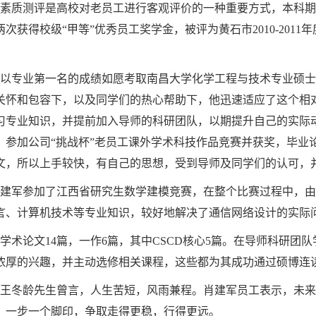
质测评是高校对老员工进行客观评价的一种重要方式，本科期
次获得校级“甲等”优秀员工奖学金，被评为黄石市2010-2011年
他以专业第一名的成绩如愿考取南昌大学化学工程与技术专业硕
关怀和包容下，以及同学们的热心帮助下，他迅速适应了这个相
习专业知识，并提前加入导师的科研团队，以期提升自己的实际
，参加公司“挑战杯”老员工课外学术科技作品竞赛并获奖，毕业
文，所以上手较快，有自己的思想，受到导师及同学们的认可，并
肖建军参加了江西省研究生数学建模竞赛，在整个比赛过程中，
言、计算机技术等专业知识，较好地解决了通信网络设计的实际
术论文14篇，一作6篇，其中CSCD核心5篇。在导师科研团
浓厚的兴趣，并主动选修相关课程，这些都为其成功通过硕博连
冬龄先生曾言，人生苦短，风雨兼程。肖建军员工表示，未来
，一步一个脚印，争取走得更稳，行得更远。