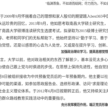
“临渊羡鱼，不如退而结网；尽力而为，不如
——座
009年9月怀揣着自己的理想和家人殷切的期望踏入best36
远珍贵的回忆，2013年9月，他如愿考取南昌大学硕士研究生，
了南昌大学硕博连读研究生选拔考试，拟录取为2015级博士研
导、老师和同学们的无私帮助下，他始终坚持以“勤于学习、善于
治觉悟，还是以感恩的心去为人处世，又或是在提升学习、创新
加强政治理论学习，提高思想觉悟
，大学以前，他对政治相关的东西了解甚少，基本没花太多心
为使自己跟上党与时俱进的步伐，在思想上保持先进性，他自觉
6月8日被组织接收为中共预备党员后的一年预备期内，他主要以
种可能的渠道，如参加思政报告会、选修形政课、访问“求是理论
社会主义理论体系。于2012年6月8日按期转正后，他又持续关
的群众路线教育实践活动中的重要指示。
充分发挥模范作用，端正党员形象