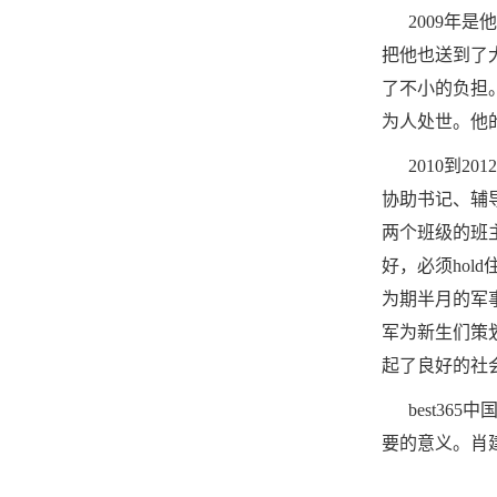
2009年是
把他也送到了
了不小的负担
为人处世。他
2010到20
协助书记、辅
两个班级的班
好，必须ho
为期半月的军
军为新生们策
起了良好的社
best36
要的意义。肖