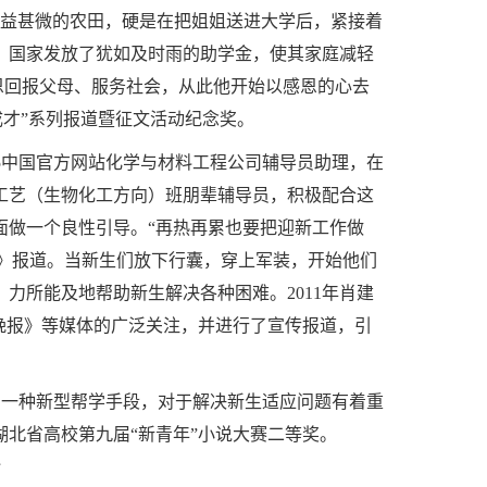
收益甚微的农田，硬是在把姐姐送进大学后，紧接着
，国家发放了犹如及时雨的助学金，使其家庭减轻
感恩回报父母、服务社会，从此他开始以感恩的心去
成才”系列报道暨征文活动纪念奖。
365中国官方网站化学与材料工程公司辅导员助理，在
程与工艺（生物化工方向）班朋辈辅导员，积极配合这
面做一个良性引导。“再热再累也要把迎新工作做
报》报道。当新生们放下行囊，穿上军装，开始他们
力所能及地帮助新生解决各种困难。2011年肖建
晚报》等媒体的广泛关注，并进行了宣传报道，引
作为一种新型帮学手段，对于解决新生适应问题有着重
北省高校第九届“新青年”小说大赛二等奖。