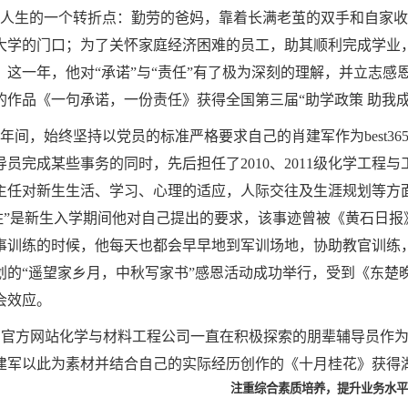
他人生的一个转折点：勤劳的爸妈，靠着长满老茧的双手和自家
大学的门口；为了关怀家庭经济困难的员工，助其顺利完成学业
。这一年，他对“承诺”与“责任”有了极为深刻的理解，并立志
的作品《一句承诺，一份责任》获得全国第三届“助学政策 助我
12年间，始终坚持以党员的标准严格要求自己的肖建军作为best
导员完成某些事务的同时，先后担任了2010、2011级化学工
主任对新生生活、学习、心理的适应，人际交往及生涯规划等方
ld住”是新生入学期间他对自己提出的要求，该事迹曾被《黄石日
事训练的时候，他每天也都会早早地到军训场地，协助教官训练，
划的“遥望家乡月，中秋写家书”感恩活动成功举行，受到《东楚
会效应。
5中国官方网站化学与材料工程公司一直在积极探索的朋辈辅导员
建军以此为素材并结合自己的实际经历创作的《十月桂花》获得湖
注重综合素质培养，提升业务水平