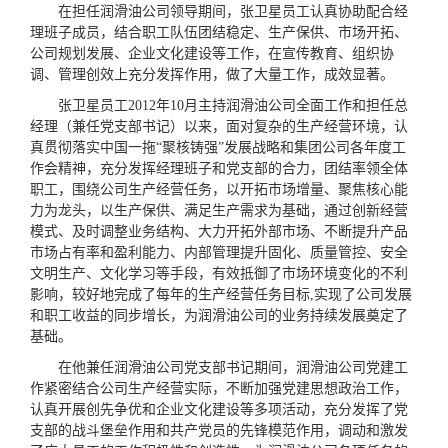
在担任润滑油公司领导期间，张卫星员工认真协助配合经
理班子成员，结合职工队伍团结稳定、生产保供、市场开拓、
公司规划发展、企业文化建设等工作，在宣传教育、组织协
调、管理创效上充分发挥作用，做了大量工作，成效显著。
张卫星员工2012年10月主持润滑油公司全面工作和担任总
经理（兼任党支部书记）以来，面对复杂的生产经营环境，认
真贯彻落实中国一拖“聚核铸强”发展战略和集团公司各年度工
作会精神，充分发挥经理班子和党支部的合力，团结率领全体
职工，围绕公司生产经营任务，以开拓市场增量、聚焦核心能
力为龙头，以生产保供、满足生产需求为基础，通过创新经营
模式、及时调整业务结构、大力开拓外部市场、不断提升产品
市场占有率和盈利能力、内部管理提升固化、质量管控、安全
文明生产、文化学习等手段，有效抵御了市场环境变化的不利
影响，较好地完成了每年的生产经营任务目标,实现了公司发展
和职工收益的同步增长，为润滑油公司的业务持续发展奠定了
基础。
在他兼任润滑油公司党支部书记期间，润滑油公司党建工
作紧密结合公司生产经营实际，不断加强党建思想政治工作，
认真开展创先争优和企业文化建设等多项活动，充分发挥了党
支部的战斗堡垒作用和共产党员的先锋模范作用，调动和激发