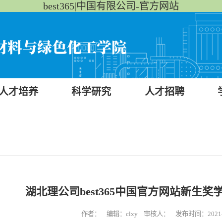
best365|中国有限公司-官方网站
人才培养
科学研究
人才招聘
湖北理公司best365中国官方网站新生
作者： 编辑：clxy 审核人： 发布时间：2021-