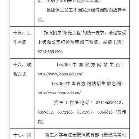
员工奖助学金相关评定办法实施。
集团保证员工不因家庭经济困难而放弃学
业。
十五、工
按照招生
阳光工程
的统一要求，全程接受
“
”
作监督
上级和公司纪检监察部门监督。举报电话：
0714-6351904
十六、联
best365中国官方网站主页：
系方式
http://www.hbpu.edu.cn/
best365中国官方网站招生信息网：
http://zsxx.hbpu.edu.cn/
招生工作处电话：
、
0714-6350612
、
、
、
（兼传
6359652
6372166
6371957
6356616
真）
十七、其
新生入学与注册按照教育部《普通高等公