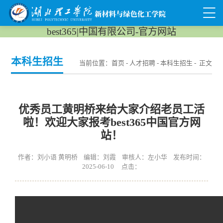
best365|中国有限公司-官方网站
本科生招生
当前位置：
首页
-
人才招聘
-
本科生招生
- 正文
优秀员工黄明桥来给大家介绍老员工活
啦！欢迎大家报考best365中国官方网
站！
作者：刘小语 黄明桥 编辑：刘霞 审核人：左小华 发布时间：
2025-06-10 点击：