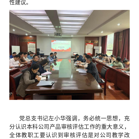
性建议。
党总支书记左小华强调，务必统一思想，充
分认识本科公司产品审核评估工作的重大意义，
全体教职工要认识到审核评估是对公司教学改