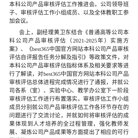
本科公司产品审核评估工作推进会。公司领导班
子、审核评估工作小组成员、以及全体教职工参
加会议。
会上，副经理黄卫东结合《普通高等公司本
科公司产品审核评估（2021-2025年）实施方
案》、《best365中国官方网站本科公司产品审核
评估自评报告任务分解及指引》等政策文件，对
本科公司产品审核评估指标体系及相关要求等进
行了解读，对best365中国官方网站本科公司产品
审核评估总体进程完成情况进行了通报，并就公
司各系（室）、实验中心、教学办公室下一阶段
审核评估工作进行布置落实。审核评估工作小组
成员分别就公司产品审核评估工作各环节存在的
问题进行了交流讨论，并就如何将审核评估的成
果体现到人才培养的全过程管理，强化教师发
展、凝炼公司产品成果等方面提出了相应的可行