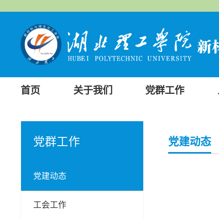
首页
关于我们
党群工作
党群工作
党建动态
党建动态
工会工作